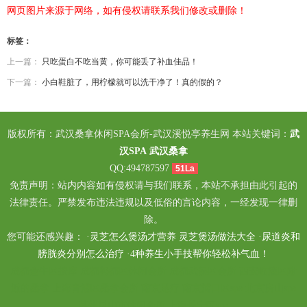
网页图片来源于网络，如有侵权请联系我们修改或删除！
标签：
上一篇：
只吃蛋白不吃当黄，你可能丢了补血佳品！
下一篇：
小白鞋脏了，用柠檬就可以洗干净了！真的假的？
版权所有：武汉桑拿休闲SPA会所-武汉溪悦亭养生网 本站关键词：
武
汉SPA
武汉桑拿
QQ:494787597
51La
免责声明：站内内容如有侵权请与我们联系，本站不承担由此引起的
法律责任。严禁发布违法违规以及低俗的言论内容，一经发现一律删
除。
您可能还感兴趣： ·
灵芝怎么煲汤才营养 灵芝煲汤做法大全
·
尿道炎和
膀胱炎分别怎么治疗
·
4种养生小手技帮你轻松补气血！
成都金牛区按摩
成都郫都区休闲会所
成都武侯区会所
西安临潼区附
近的桑拿
上海青浦区桑拿会所
南京足疗
南京浦口区spa
北京房山spa
苏州昆山市休闲会所
上海长宁区spa