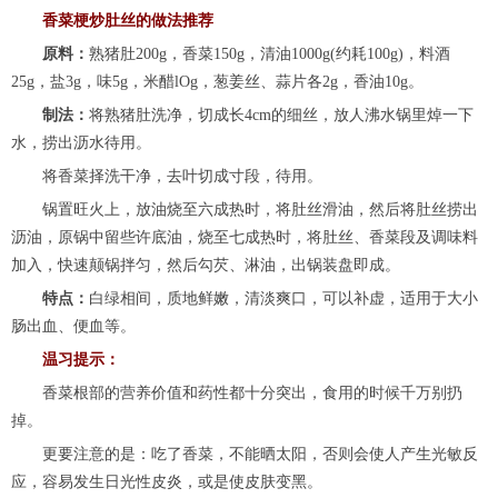
香菜梗炒肚丝的做法推荐
原料：
熟猪肚200g，香菜150g，清油1000g(约耗100g)，料酒
25g，盐3g，味5g，米醋lOg，葱姜丝、蒜片各2g，香油10g。
制法：
将熟猪肚洗净，切成长4cm的细丝，放人沸水锅里焯一下
水，捞出沥水待用。
将香菜择洗干净，去叶切成寸段，待用。
锅置旺火上，放油烧至六成热时，将肚丝滑油，然后将肚丝捞出
沥油，原锅中留些许底油，烧至七成热时，将肚丝、香菜段及调味料
加入，快速颠锅拌匀，然后勾芡、淋油，出锅装盘即成。
特点：
白绿相间，质地鲜嫩，清淡爽口，可以补虚，适用于大小
肠出血、便血等。
温习提示：
香菜根部的营养价值和药性都十分突出，食用的时候千万别扔
掉。
更要注意的是：吃了香菜，不能晒太阳，否则会使人产生光敏反
应，容易发生日光性皮炎，或是使皮肤变黑。