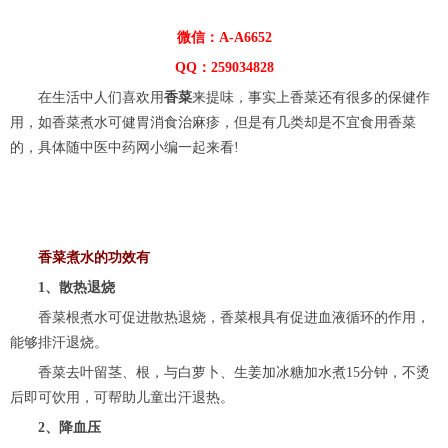
微信：A-A6652
QQ：259034828
在生活中人们喜欢用
香菜
来提味，事实上香菜还有很多的保健作
用，如香菜煮水可健胃消食治麻疹，但是有几类却是不宜食用香菜
的，具体随中医中药网小编一起来看!
香菜煮水的功效有
1、散热退烧
香菜根煮水可促进散热退烧，香菜根具有促进血液循环的作用，
能够排汗退烧。
香菜去叶留茎、根，与白萝卜、生姜加冰糖加水煮15分钟，不烫
后即可饮用，可帮助儿童出汗退热。
2、降血压