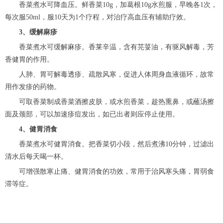
香菜煮水可降血压。鲜香菜10g，加葛根10g水煎服，早晚各1次，
每次服50ml，服10天为1个疗程，对治疗高血压有辅助疗效。
3、缓解麻疹
香菜煮水可缓解麻疹。香莱辛温，含有芫荽油，有驱风解毒，芳
香健胃的作用。
人肺、胃可解毒透疹、疏散风寒，促进人体周身血液循环，故常
用作发疹的药物。
可取香菜制成香菜酒擦皮肤，或水煎香菜，趁热熏鼻，或蘸汤擦
面及颈部，可以加速疹痘发出，如已出者则应停止使用。
4、健胃消食
香菜煮水可健胃消食。把香菜切小段，然后煮沸10分钟，过滤出
清水后每天喝一杯。
可增强散寒止痛、健胃消食的功效，常用于治风寒头痛，胃弱食
滞等症。