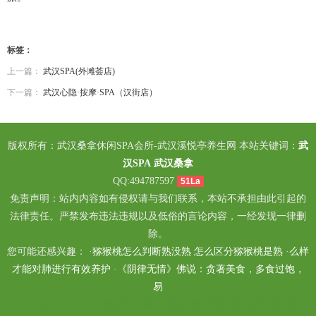
标签：
上一篇：
武汉SPA(外滩荟店)
下一篇：
武汉心隐·按摩·SPA（汉街店）
版权所有：武汉桑拿休闲SPA会所-武汉溪悦亭养生网 本站关键词：
武
汉SPA
武汉桑拿
QQ:494787597
51La
免责声明：站内内容如有侵权请与我们联系，本站不承担由此引起的
法律责任。严禁发布违法违规以及低俗的言论内容，一经发现一律删
除。
您可能还感兴趣： ·
猕猴桃怎么判断熟没熟 怎么区分猕猴桃是熟
·
么样
才能对肺进行有效养护
·
《阴律无情》佛说：贪著美食，多食过饱，
易
西安未央男士spa
上海嘉定区按摩
北京东城区桑拿
武汉东西湖区休闲