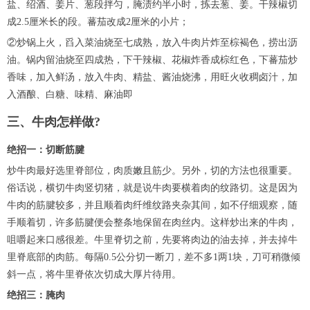
盐、绍酒、姜片、葱段拌匀，腌渍约半小时，拣去葱、姜。干辣椒切
成2.5厘米长的段。蕃茄改成2厘米的小片；
②炒锅上火，舀入菜油烧至七成熟，放入牛肉片炸至棕褐色，捞出沥
油。锅内留油烧至四成热，下干辣椒、花椒炸香成棕红色，下蕃茄炒
香味，加入鲜汤，放入牛肉、精盐、酱油烧沸，用旺火收稠卤汁，加
入酒酿、白糖、味精、麻油即
三、牛肉怎样做?
绝招一：切断筋腱
炒牛肉最好选里脊部位，肉质嫩且筋少。另外，切的方法也很重要。
俗话说，横切牛肉竖切猪，就是说牛肉要横着肉的纹路切。这是因为
牛肉的筋腱较多，并且顺着肉纤维纹路夹杂其间，如不仔细观察，随
手顺着切，许多筋腱便会整条地保留在肉丝内。这样炒出来的牛肉，
咀嚼起来口感很差。牛里脊切之前，先要将肉边的油去掉，并去掉牛
里脊底部的肉筋。每隔0.5公分切一断刀，差不多1两1块，刀可稍微倾
斜一点，将牛里脊依次切成大厚片待用。
绝招三：腌肉