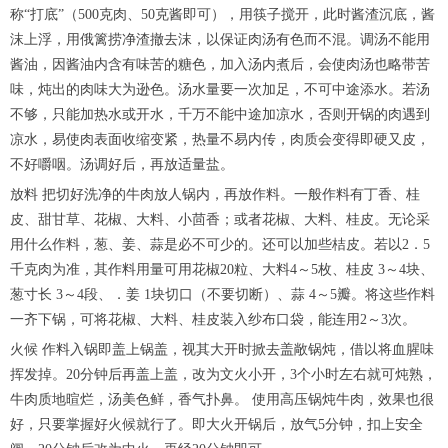
称“打底”（500克肉、50克酱即可），用筷子搅开，此时酱渣沉底，酱
沫上浮，用俄篱捞净渣撤去沫，以保证肉汤有色而不混。调汤不能用
酱油，因酱油内含有味苦的糖色，加入汤内煮后，会使肉汤也略带苦
味，炖出的肉味大为逊色。汤水量要一次加足，不可中途添水。若汤
不够，只能加热水或开水，千万不能中途加凉水，否则开锅的肉遇到
凉水，易使肉表面收缩变紧，热量不易内传，肉质会变得即硬又皮，
不好嚼咽。汤调好后，再放适量盐。
放料 把切好洗净的牛肉放人锅内，再放作料。一般作料有丁香、桂
皮、甜甘草、花椒、大料、小茴香；或者花椒、大料、桂皮。无论采
用什么作料，葱、姜、蒜是必不可少的。还可以加些桔皮。若以2．5
千克肉为准，其作料用量可用花椒20粒、大料4～5枚、桂皮 3～4块、
葱寸长 3～4段、．姜 1块切口（不要切断）、蒜 4～5瓣。将这些作料
一齐下锅，可将花椒、大料、桂皮装入纱布口袋，能连用2～3次。
火候 作料入锅即盖上锅盖，视其大开时掀去盖敞锅炖，借以将血腥味
挥发掉。20分钟后再盖上盖，改为文火小开，3个小时左右就可炖熟，
牛肉质地暄烂，汤美色鲜，香气扑鼻。 使用高压锅炖牛肉，效果也很
好，只要掌握好火候就行了。即大火开锅后，放气5分钟，扣上安全