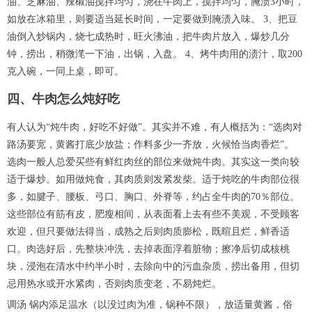
油、芝麻油、辣椒油搅拌均匀，浇在牛肉上，搅拌均匀，腌渍3小时，
如放在冰箱里，则要适当延长时间，一定要做到腌渍入味。 3、把豆
油倒入炒锅内，烧七成热时，旺火沸油，把牛肉片放入，爆炒几分
钟，捞出，稍微滗一下油，出锅，入盘。 4、烤牛肉用的渍汁，取200
克入碗，一同上桌，即可。
四、牛肉怎么炖好吃
有人认为“炖牛肉，好吃不好做”。其实并不难，有人概括为：“选肉对
路汤要宽，黄酱打底少放盐；作料多少一齐放，火候恰当肉香烂”。
选肉一般人总爱买些有鲜红肉丝的部位来做炖牛肉。其实这一类向较
适于爆炒。如用做炖食，其肉质则发紧发柴。适于炖吃的牛肉部位很
多，如腱子、腰板、弓口、胸口、外脊等，约占全牛肉的70％部位。
这些部位有筋有皮，肥瘦相间，从表面看上去有些不美观，不受顾客
欢迎，但只要做法得当，成熟之后则肉质膨松，既暄且烂，鲜香适
口。肉选好后，先整块冲洗，去掉表面浮着脏物；擦净后切成核桃
块，浸泡在清水中约半小时，去除向中的污血杂质，捞出备用，但切
忌用热水或开水紧肉，否则肉质变老，不易炖烂。
调汤 锅内添足温水（以没过肉为准，锅种不限），放适量黄酱，俗