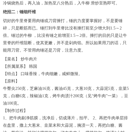
冷锅烧热后，再入油，加热至八分熟后，入牛柳 滑炒至熟即可。
绝招二：锤细纤维
切好的牛里脊要用肉锤或刀背捶打，锤的力度要掌握好，不是要锤
碎，只是断筋而已。锤打到牛里脊比没有捶打前至少增大到1.5～2
倍。锤过的牛柳 ，比没有锤之前增至1.5～2倍。捶打的目的只是让牛
里脊的纤维阻断，使其更嫩，并不是剁肉馅。所以如果用刀的话，只
能用刀背。不管用肉锤还是刀背，注意力度。
【菜名】 炒牛肉片
【所属菜系】 韩国
【特点】 口味香辣，牛肉细嫩，咸鲜微辣。
【原料】
牛臀尖250克，芝麻油16克，酱油45克，大葱10克，大蒜泥5克，韭菜5
克，白糖6克，辣椒油1克，烤牛肉渍汁200克（见“烤牛肉”一菜），豆
油100克。
【制作过程】
1、把牛肉剔净筋膜，洗净后，切成薄片，拍平。 2、再把牛肉单层排
在盘里，撒上大葱末、韭菜末和大蒜泥，腌渍一天，再把白糖、酱