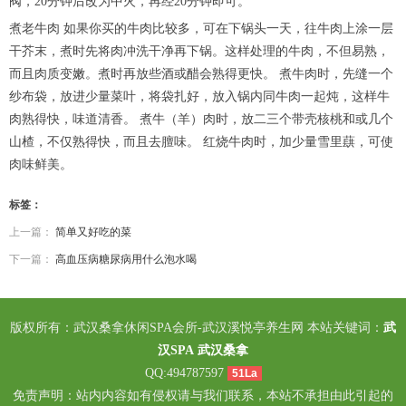
阀，20分钟后改为中火，再经20分钟即可。
煮老牛肉 如果你买的牛肉比较多，可在下锅头一天，往牛肉上涂一层
干芥末，煮时先将肉冲洗干净再下锅。这样处理的牛肉，不但易熟，
而且肉质变嫩。煮时再放些酒或醋会熟得更快。 煮牛肉时，先缝一个
纱布袋，放进少量菜叶，将袋扎好，放入锅内同牛肉一起炖，这样牛
肉熟得快，味道清香。 煮牛（羊）肉时，放二三个带壳核桃和或几个
山楂，不仅熟得快，而且去膻味。 红烧牛肉时，加少量雪里蕻，可使
肉味鲜美。
标签：
上一篇：
简单又好吃的菜
下一篇：
高血压病糖尿病用什么泡水喝
版权所有：武汉桑拿休闲SPA会所-武汉溪悦亭养生网 本站关键词：
武
汉SPA
武汉桑拿
QQ:494787597
51La
免责声明：站内内容如有侵权请与我们联系，本站不承担由此引起的