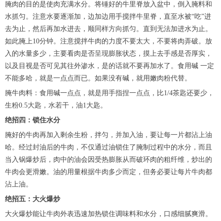
腌肉的目的是使肉充满水分。将锤好的牛里脊放入盆中，倒入腌料和
水抓匀。注意水要逐渐加，边加边用手搅拌牛里脊，直至水被“吃”进
去为止，然后再加水进去，顺同样方向抓匀。直到无法加进水为止。
如此腌上10分钟。注意搅拌牛肉的力度不要太大，不要将肉弄破。放
入的水量多少，主要看肉是否呈现膨胀状态，摸上去手感是否厚实，
以及目视是否可见其往外渗水，是的话就不要再加水了。食用碱 一定
不能多哈，就是一点点而已。如果没有碱，就用嫩肉粉代替。
腌牛肉料：食用碱一点点，就是用手指捏一点点，比1/4茶匙还要少，
生粉0.5大匙，水若干，油1大匙。
绝招四：锁住水分
腌好的牛肉再加入剩余生粉，拌匀，并加入油，要让每一片都沾上油
哈。经过封油后的牛肉，不仅通过油锁住了腌制过程中的水分，而且
当入锅爆炒后，肉中的油会因受热膨胀从而破环肉的粗纤维，炒出的
牛肉会更滑嫩。油的用量根据牛肉多少而定，但务必要让每片牛肉都
沾上油。
绝招五：大火爆炒
大火爆炒能让牛肉外表迅速加热锁住调味料和水分，口感细腻爽滑。