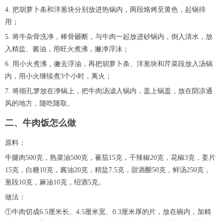
4. 把胡萝卜条和洋葱块分别放进热锅内，两段烙烤至黄色，起锅待
用；
5. 将牛杂骨洗净，棒骨砸断，与牛肉一起放进砂锅内，倒入清水，放
入精盐、酱油，用旺火煮沸，撇净浮沫；
6. 用小火煮沸，撇去浮油，再把胡萝卜条、洋葱块和芹菜段放入汤锅
内，用小火继续煮3个小时，离火；
7. 将细孔箩放在净锅上，把牛肉汤滤入锅内，盖上锅盖，放在阴凉通
风的地方，随吃随取。
二、牛肉饭怎么做
原料：
牛腿肉500克，熟菜油500克，蕃茄15克，干辣椒20克，花椒3克，姜片
15克，白糖10克，酱油20克，精盐7.5克，甜酒酿50克，鲜汤250克，
葱段10克，麻油10克，绍酒5克。
做法：
①牛肉切成6.5厘米长、4.5厘米宽、0.3厘米厚的片，放在碗内，加精