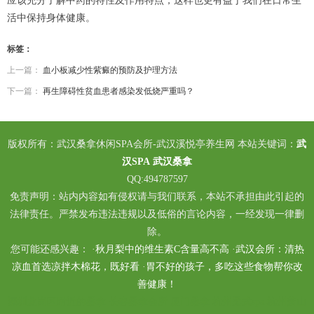
应该充分了解中药的特性及作用特点，这样也更有益于我们在日常生
活中保持身体健康。
标签：
上一篇：
血小板减少性紫癜的预防及护理方法
下一篇：
再生障碍性贫血患者感染发低烧严重吗？
版权所有：武汉桑拿休闲SPA会所-武汉溪悦亭养生网 本站关键词：
武
汉SPA
武汉桑拿
QQ:494787597
免责声明：站内内容如有侵权请与我们联系，本站不承担由此引起的
法律责任。严禁发布违法违规以及低俗的言论内容，一经发现一律删
除。
您可能还感兴趣： ·
秋月梨中的维生素C含量高不高
·
武汉会所：清热
凉血首选凉拌木棉花，既好看
·
胃不好的孩子，多吃这些食物帮你改
善健康！
深圳龙岗区附近的桑拿
长春桑拿会所
厦门桑拿
杭州柔式spa
杭州萧山