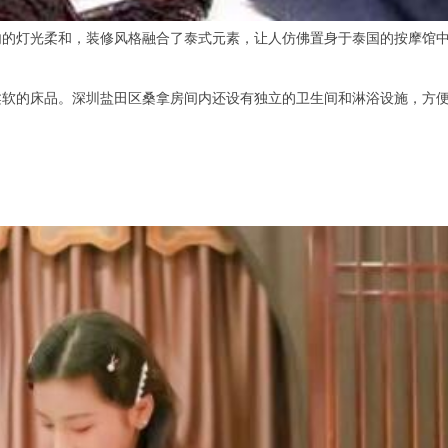
灯光柔和，装修风格融合了泰式元素，让人仿佛置身于泰国的按摩馆中
的床品。深圳盐田区桑拿房间内还设有独立的卫生间和淋浴设施，方便