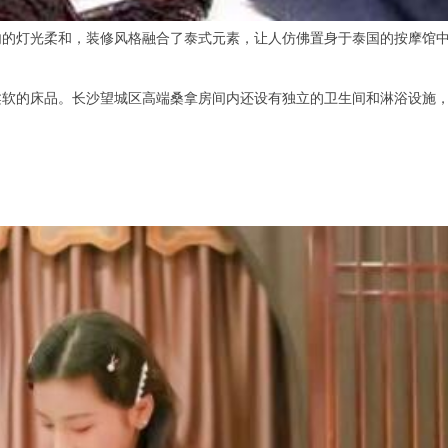
灯光柔和，装修风格融合了泰式元素，让人仿佛置身于泰国的按摩馆中
的床品。长沙望城区高端桑拿房间内还设有独立的卫生间和淋浴设施，