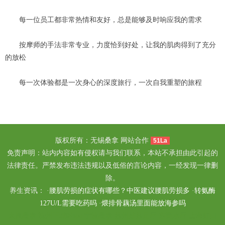
每一位员工都非常热情和友好，总是能够及时响应我的需求
按摩师的手法非常专业，力度恰到好处，让我的肌肉得到了充分
的放松
每一次体验都是一次身心的深度旅行，一次自我重塑的旅程
版权所有：无锡桑拿 网站合作
51La
免责声明：站内内容如有侵权请与我们联系，本站不承担由此引起的
法律责任。严禁发布违法违规以及低俗的言论内容，一经发现一律删
除。
养生资讯： ·
腰肌劳损的症状有哪些？中医建议腰肌劳损多
·
转氨酶
127U/L需要吃药吗
·
煨排骨藕汤里面能放海参吗
太原桑拿
杭州下城区spa
宁波桑拿
苏州姑苏足疗
东莞水疗
上海虹口