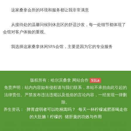
这家桑拿会所的环境和服务都让我非常满意
从接待处的温馨问候到休息区的舒适沙发，每一处细节都体现了
会馆对客户体验的重视。
我选择这家桑拿休闲SPA会馆，主要是因为它的专业服务
版权所有：哈尔滨桑拿 网站合作
51La
免责声明：站内内容如有侵权请与我们联系，本站不承担由此引起的
法律责任。严禁发布违法违规以及低俗的言论内容，一经发现一律删
除。
养生资讯： ·
脾胃虚弱者可以吃桐蒿吗？
·
每天一杯柠檬减肥茶喝走你
的大肚腩！柠檬的
·
猪肝羹的功效与作用
济南spa
天津南开spa
天津附近的桑拿
广州白云区休闲会所
武汉汉南